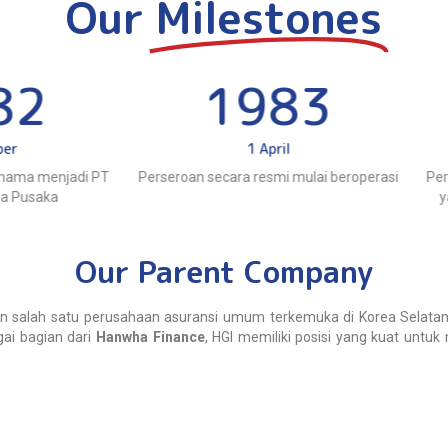
Our
Milestones
1983
1991
1 April
9 Januari
an secara resmi mulai beroperasi
Perseroan mengubah keduduka
yang semula di Surabaya menja
Jakarta
Our Parent Company
n salah satu perusahaan asuransi umum terkemuka di Korea Selatan, 
gai bagian dari
Hanwha Finance
, HGI memiliki posisi yang kuat untu