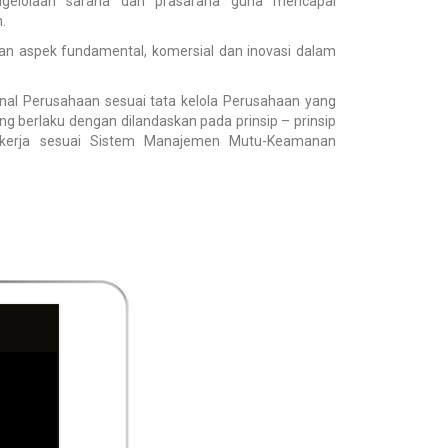
ngelolaan sarana dan prasarana guna mencapai
.
n aspek fundamental, komersial dan inovasi dalam
nal Perusahaan sesuai tata kelola Perusahaan yang
ng berlaku dengan dilandaskan pada prinsip – prinsip
 kerja sesuai Sistem Manajemen Mutu-Keamanan