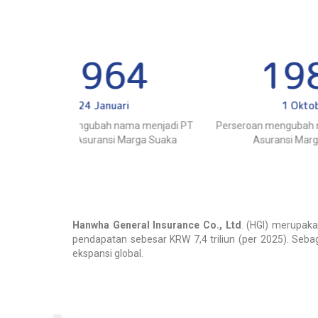
4
1982
1 Oktober
a menjadi PT
Perseroan mengubah nama menjadi PT
Persero
rga Suaka
Asuransi Marga Pusaka
Hanwha General Insurance Co., Ltd
. (HGI) merupaka
pendapatan sebesar KRW 7,4 triliun (per 2025). Seba
ekspansi global.