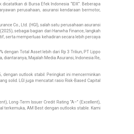
 dicatatkan di Bursa Efek Indonesia “IDX”. Beberapa
 karyawan perusahaan, asuransi kendaraan bermotor,
ance Co., Ltd. (HGI), salah satu perusahaan asuransi
 (2025); sebagai bagian dari Hanwha Finance, langkah
if, serta memperluas kehadiran secara lebih percaya
dengan Total Asset lebih dari Rp 3 Triliun, PT Lippo
a, diantaranya, Majalah Media Asuransi, Indonesia Re,
, dengan outlook stabil. Peringkat ini mencerminkan
ang solid. LGI juga mencatat rasio Risk-Based Capital
, Long-Term Issuer Credit Rating “A–” (Excellent),
obal terkemuka, AM Best dengan outlooks stable. Kami