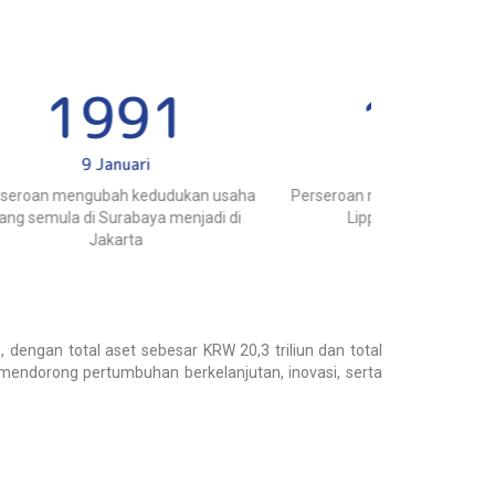
1991
6 Juli
n usaha
Perseroan mengubah nama menjadi PT
Perseroan me
di di
Lippo General Insurance
dengan nama P
dengan total aset sebesar KRW 20,3 triliun dan total
k mendorong pertumbuhan berkelanjutan, inovasi, serta