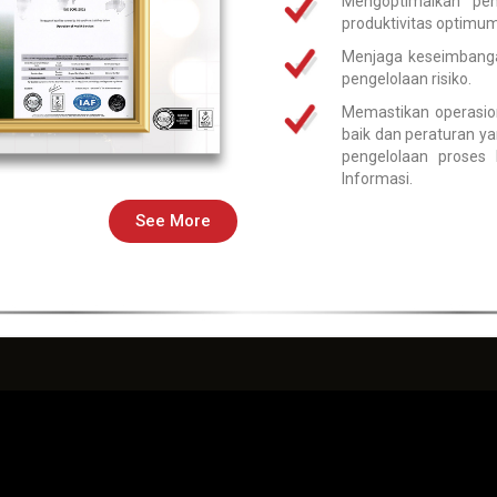
Mengoptimalkan pe
produktivitas optimum
Menjaga keseimbanga
pengelolaan risiko.
Memastikan operasio
baik dan peraturan ya
pengelolaan proses
Informasi.
See More