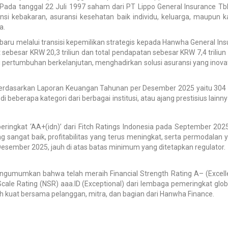
 Pada tanggal 22 Juli 1997 saham dari PT Lippo General Insurance Tbk
nsi kebakaran, asuransi kesehatan baik individu, keluarga, maupun
a.
 melalui transisi kepemilikan strategis kepada Hanwha General Insur
ebesar KRW 20,3 triliun dan total pendapatan sebesar KRW 7,4 triliun
ertumbuhan berkelanjutan, menghadirkan solusi asuransi yang inovat
 berdasarkan Laporan Keuangan Tahunan per Desember 2025 yaitu 304 % 
beberapa kategori dari berbagai institusi, atau ajang prestisius lainny
ringkat ‘AA+(idn)’ dari Fitch Ratings Indonesia pada September 2025
ng sangat baik, profitabilitas yang terus meningkat, serta permodalan y
esember 2025, jauh di atas batas minimum yang ditetapkan regulator.
mumkan bahwa telah meraih Financial Strength Rating A– (Excellent)
 Scale Rating (NSR) aaa.ID (Exceptional) dari lembaga pemeringkat gl
h kuat bersama pelanggan, mitra, dan bagian dari Hanwha Finance.