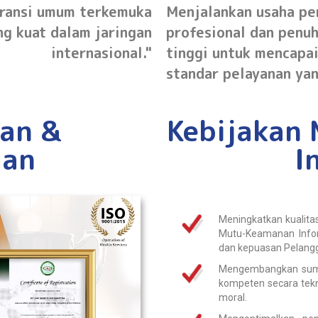
uransi umum terkemuka
Menjalankan usaha pe
ng kuat dalam jaringan
profesional dan penu
internasional."
tinggi untuk mencapa
standar pelayanan yan
an &
Kebijakan
ian
I
Meningkatkan kualita
Mutu-Keamanan Infor
dan kepuasan Pelang
Mengembangkan sumbe
kompeten secara tekni
moral.