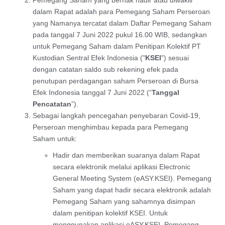
Pemegang Saham yang berhak hadir atau diwakili
dalam Rapat adalah para Pemegang Saham Perseroan
yang Namanya tercatat dalam Daftar Pemegang Saham
pada tanggal 7 Juni 2022 pukul 16.00 WIB, sedangkan
untuk Pemegang Saham dalam Penitipan Kolektif PT
Kustodian Sentral Efek Indonesia ("
KSEI
") sesuai
dengan catatan saldo sub rekening efek pada
penutupan perdagangan saham Perseroan di Bursa
Efek Indonesia tanggal 7 Juni 2022 (“
Tanggal
Pencatatan
”).
Sebagai langkah pencegahan penyebaran Covid-19,
Perseroan menghimbau kepada para Pemegang
Saham untuk:
Hadir dan memberikan suaranya dalam Rapat
secara elektronik melalui aplikasi Electronic
General Meeting System (eASY.KSEI). Pemegang
Saham yang dapat hadir secara elektronik adalah
Pemegang Saham yang sahamnya disimpan
dalam penitipan kolektif KSEI. Untuk
menggunakan aplikasi eASY.KSEI, Pemegang