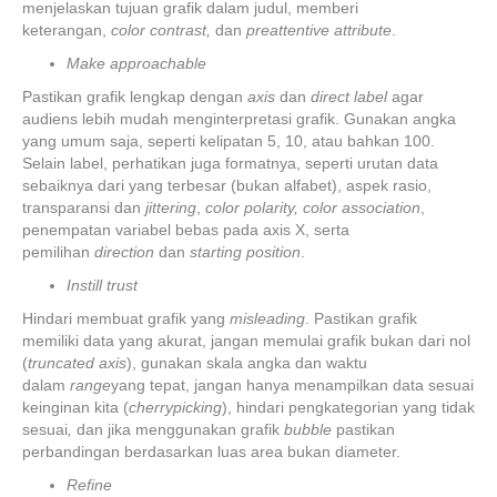
menjelaskan tujuan grafik dalam judul, memberi
keterangan,
color contrast,
dan
preattentive attribute
.
Make approachable
Pastikan grafik lengkap dengan
axis
dan
direct
label
agar
audiens lebih mudah menginterpretasi grafik. Gunakan angka
yang umum saja, seperti kelipatan 5, 10, atau bahkan 100.
Selain label, perhatikan juga formatnya, seperti urutan data
sebaiknya dari yang terbesar (bukan alfabet), aspek rasio,
transparansi dan
jittering
,
color polarity, color association
,
penempatan variabel bebas pada axis X, serta
pemilihan
direction
dan
starting position
.
Instill trust
Hindari membuat grafik yang
misleading
. Pastikan grafik
memiliki data yang akurat, jangan memulai grafik bukan dari nol
(
truncated axis
), gunakan skala angka dan waktu
dalam
range
yang tepat, jangan hanya menampilkan data sesuai
keinginan kita (
cherrypicking
), hindari pengkategorian yang tidak
sesuai
,
dan jika menggunakan grafik
bubble
pastikan
perbandingan berdasarkan luas area bukan diameter.
Refine