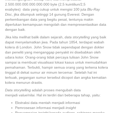
2.500.000.000.000.000.000 byte (2,5 kuintiliun/2,5
exabytes) data yang cukup untuk mengisi 100 juta
Blu-Ray
Disc
, jika ditumpuk setinggi 14 gunung Everest. Dengan
perkembangan data yang begitu pesat, tentunya makin
diperlukan kemampuan mengolah dan mempresentasikan data
dengan baik.
Jika kita melihat balik dalam sejarah,
data storytelling
yang baik
dapat menyelamatkan jiwa. Pada tahun 1854, terdapat wabah
kolera di London. John Snow tidak sependapat dengan dokter
dan peneliti yang menganggap penyakit ini disebabkan oleh
udara kotor. Orang-orang tidak percaya tulisan John Snow
sampai ia membuat visualisasi lokasi kasus untuk memudahkan
pemahaman. Terbukti, hampir semua orang yang terkena kolera
tinggal di dekat sumur air minum tercemar. Setelah hal ini
terkuak, pegangan sumur tersebut dicopot dan angka kematian
kolera menurun drastis.
Data storytelling
adalah proses mengubah data
menjadi
value
/nilai. Hal ini terdiri dari beberapa tahap, yaitu:
Ekstraksi data mentah menjadi informasi
Pemrosesan informasi menjadi
insight
Penyampaian
insight
kepada audiens, sehingga mereka