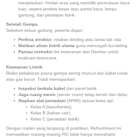
menjelaskan: hindari area yang memiliki permukaan kaca
luas, seperti jendela besar atau partisi kaca, lampu
gantung, dan peralatan listrik.
Setelah Gempa
Sebelum keluar gedung, peserta diajari:
Periksa struktur
: retakan dinding atau lantai tak rata.
Matikan aliran listrik utama
guna mencegah korsleting.
Pantau instruksi
tim keamanan dan Damkar untuk
evakuasi terencana.
Keamanan Listrik
Risiko kebakaran pasca-gempa sering muncul dari kabel rusak
atau gas bocor. Triadi memaparkan:
Inspeksi berkala kabel
dan panel listrik.
Jaga ruang mesin
(server room) tetap bersih dari debu.
Siapkan alat pemadam
(APAR) sesuai kelas api:
Kelas A (kayu/kertas),
Kelas B (bahan cair),
Kelas C (peralatan listrik).
Dengan materi yang langsung di praktikan, Refreshment ini
memastikan masing-masing PIC tidak hanya memahami