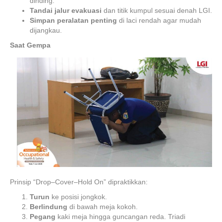
dinding.
Tandai jalur evakuasi
dan titik kumpul sesuai denah LGI.
Simpan peralatan penting
di laci rendah agar mudah
dijangkau.
Saat Gempa
Prinsip “Drop–Cover–Hold On” dipraktikkan:
Turun
ke posisi jongkok.
Berlindung
di bawah meja kokoh.
Pegang
kaki meja hingga guncangan reda. Triadi