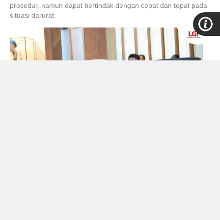
prosedur, namun dapat bertindak dengan cepat dan tepat pada
situasi darurat.
Melalui refreshment ini, LGI menegaskan bahwa
keselamatan
bukan sekadar prosedur, melainkan budaya kerja
. Dengan
wawasan baru dan praktik konkret, para PIC kembali ke divisi
masing-masing, siap memastikan setiap rekan kerja aman saat
gempa atau insiden listrik melanda.
[Marketing Communication LGI]