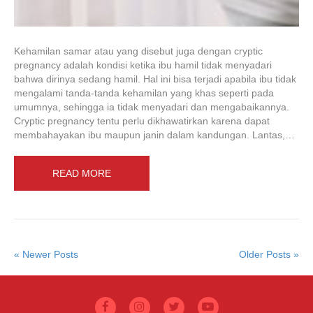
Kehamilan samar atau yang disebut juga dengan cryptic
pregnancy adalah kondisi ketika ibu hamil tidak menyadari
bahwa dirinya sedang hamil. Hal ini bisa terjadi apabila ibu tidak
mengalami tanda-tanda kehamilan yang khas seperti pada
umumnya, sehingga ia tidak menyadari dan mengabaikannya.
Cryptic pregnancy tentu perlu dikhawatirkan karena dapat
membahayakan ibu maupun janin dalam kandungan. Lantas,…
READ MORE
« Newer Posts
Older Posts »