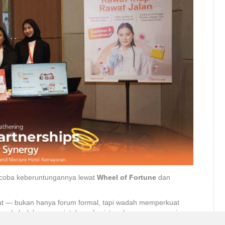
encoba keberuntungannya lewat
Wheel of Fortune
dan
at — bukan hanya forum formal, tapi wadah memperkuat
langkah dalam menciptakan ekosistem layanan asuransi