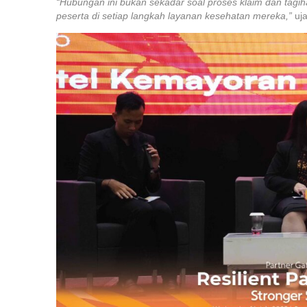
“Hubungan ini bukan sekadar soal proses klaim dan tag
peserta di setiap langkah layanan kesehatan mereka,”
uja