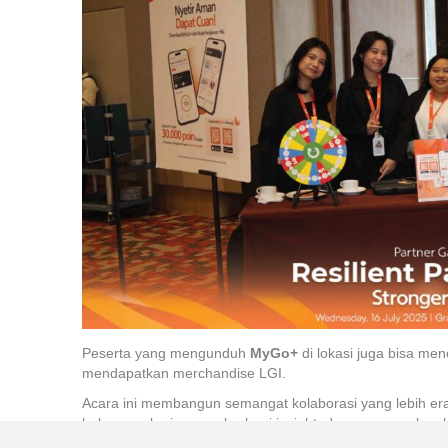
Peserta yang mengunduh
MyGo+
di lokasi juga bisa m
mendapatkan merchandise LGI.
Acara ini membangun semangat kolaborasi yang lebih er
hubungan kerjasama, berbagi insight, dan menyamakan 
kesehatan yang lebih tangguh dan berkelanjutan.