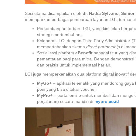
Sesi utama disampaikan oleh
dr. Nadia Sylvano
,
Senior
memaparkan berbagai pembaruan layanan LGI, termasuk
Perkembangan terbaru LGI, yang kini telah berga
strategis pertumbuhan;
Kolaborasi LGI dengan Third Party Administrator 
mempertahankan skema
direct partnership
di mana
Sosialisasi platform
eBenefit
sebagai fitur yang d
pemantauan bagi para mitra. Dengan demonstras
dan praktis untuk implementasi harian.
LGI juga memperkenalkan dua platform digital inovatif 
MyGo+
– aplikasi telematik yang mendorong gaya
poin yang bisa ditukar voucher
MyPro+
– portal online untuk membeli dan mengelo
perjalanan) secara mandiri di
mypro.co.id