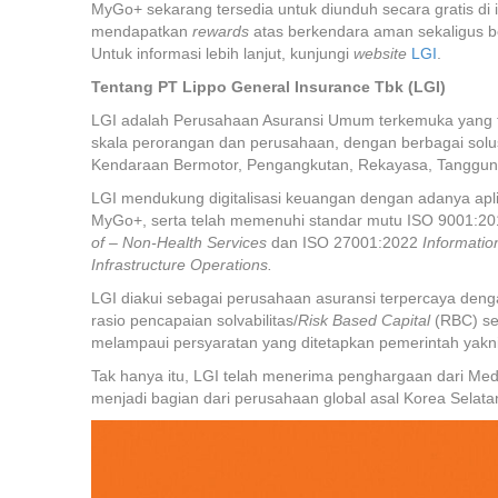
MyGo+ sekarang tersedia untuk diunduh secara gratis di 
mendapatkan
rewards
atas berkendara aman sekaligus be
Untuk informasi lebih lanjut, kunjungi
website
LGI
.
Tentang PT Lippo General Insurance Tbk (LGI)
LGI adalah Perusahaan Asuransi Umum terkemuka yang tel
skala perorangan dan perusahaan, dengan berbagai solusi
Kendaraan Bermotor, Pengangkutan, Rekayasa, Tanggung
LGI mendukung digitalisasi keuangan dengan adanya aplika
MyGo+, serta telah memenuhi standar mutu ISO 9001:2
of – Non-Health Services
dan ISO 27001:2022
Informatio
Infrastructure Operations.
LGI diakui sebagai perusahaan asuransi terpercaya deng
rasio pencapaian solvabilitas/
Risk Based Capital
(RBC) seb
melampaui persyaratan yang ditetapkan pemerintah yakn
Tak hanya itu, LGI telah menerima penghargaan dari Medi
menjadi bagian dari perusahaan global asal Korea Selat