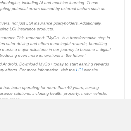
chnologies, including AI and machine learning. These
igating potential errors caused by external factors such as
rivers, not just LGI insurance policyholders. Additionally,
asing LGI insurance products.
Insurance Tbk, remarked: “MyGo+ is a transformative step in
s safer driving and offers meaningful rewards, benefiting
p marks a major milestone in our journey to become a digital
ntroducing even more innovations in the future.”
nd Android. Download MyGo+ today to start earning rewards
ety efforts. For more information, visit the
LGI
website.
at has been operating for more than 40 years, serving
surance solutions, including health, property, motor vehicle,
nt insurance.
 Health, eBenefit General, Myprotection.id, and MyGo+
01:2015 for Health Services Operation, ISO 9001:2015 for
nformation Security Management System of Internal Data