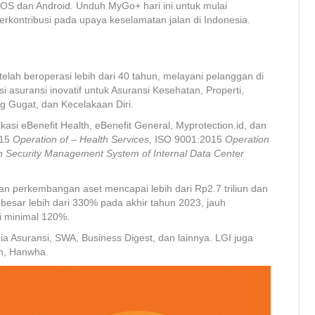
iOS dan Android. Unduh MyGo+ hari ini untuk mulai
rkontribusi pada upaya keselamatan jalan di Indonesia.
ah beroperasi lebih dari 40 tahun, melayani pelanggan di
 asuransi inovatif untuk Asuransi Kesehatan, Properti,
 Gugat, dan Kecelakaan Diri.
si eBenefit Health, eBenefit General, Myprotection.id, dan
015
Operation of – Health Services,
ISO 9001:2015
Operation
n Security Management System of Internal Data Center
an perkembangan aset mencapai lebih dari Rp2.7 triliun dan
esar lebih dari 330% pada akhir tahun 2023, jauh
i minimal 120%.
a Asuransi, SWA, Business Digest, dan lainnya. LGI juga
an, Hanwha.