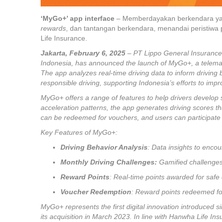
‘MyGo+’ app interface
– Memberdayakan berkendara yan
rewards
, dan tantangan berkendara, menandai peristiwa
Life Insurance.
Jakarta, February 6, 2025
– PT Lippo General Insurance
Indonesia, has announced the launch of MyGo+, a telemat
The app analyzes real-time driving data to inform driving
responsible driving, supporting Indonesia’s efforts to impr
MyGo+ offers a range of features to help drivers develop 
acceleration patterns, the app generates driving scores th
can be redeemed for vouchers, and users can participate i
Key Features of MyGo+:
Driving Behavior Analysis
: Data insights to enco
Monthly Driving Challenges:
Gamified challenges 
Reward Points
: Real-time points awarded for safe 
Voucher Redemption
: Reward points redeemed fo
MyGo+ represents the first digital innovation introduced 
its acquisition in March 2023. In line with Hanwha Life I