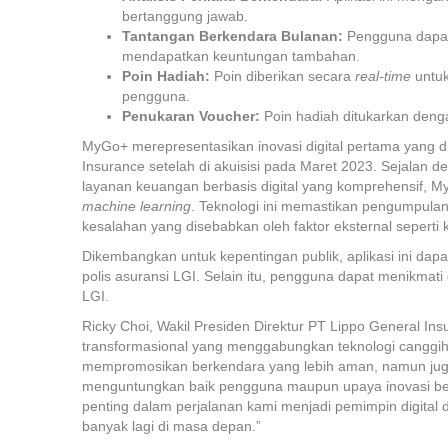
bertanggung jawab.
Tantangan Berkendara Bulanan:
Pengguna dapat 
mendapatkan keuntungan tambahan.
Poin Hadiah:
Poin diberikan secara
real-time
untu
pengguna.
Penukaran Voucher:
Poin hadiah ditukarkan deng
MyGo+ merepresentasikan inovasi digital pertama yang d
Insurance setelah di akuisisi pada Maret 2023. Sejalan 
layanan keuangan berbasis digital yang komprehensif, 
machine learning
. Teknologi ini memastikan pengumpula
kesalahan yang disebabkan oleh faktor eksternal seperti k
Dikembangkan untuk kepentingan publik, aplikasi ini d
polis asuransi LGI. Selain itu, pengguna dapat menikmat
LGI.
Ricky Choi, Wakil Presiden Direktur PT Lippo General I
transformasional yang menggabungkan teknologi canggih 
mempromosikan berkendara yang lebih aman, namun ju
menguntungkan baik pengguna maupun upaya inovasi ber
penting dalam perjalanan kami menjadi pemimpin digital di
banyak lagi di masa depan.”