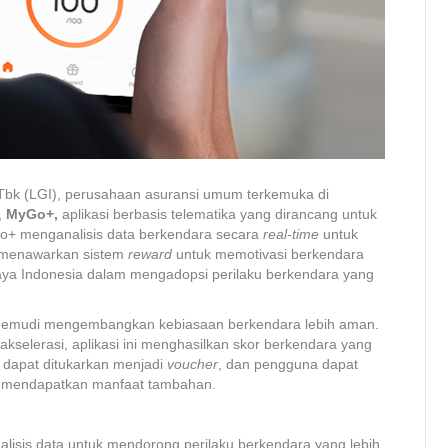
Tbk (LGI), perusahaan asuransi umum terkemuka di
,
MyGo+,
aplikasi berbasis telematika yang dirancang untuk
o+ menganalisis data berkendara secara
real-time
untuk
a menawarkan sistem
reward
untuk memotivasi berkendara
upaya Indonesia dalam mengadopsi perilaku berkendara yang
.
gemudi mengembangkan kebiasaan berkendara lebih aman.
kselerasi, aplikasi ini menghasilkan skor berkendara yang
i dapat ditukarkan menjadi
voucher
, dan pengguna dapat
uk mendapatkan manfaat tambahan.
nalisis data untuk mendorong perilaku berkendara yang lebih