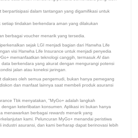
berpartisipasi dalam tantangan yang digamifikasi untuk
k setiap tindakan berkendara aman yang dilakukan
an berbagai voucher menarik yang tersedia.
iperkenalkan sejak LGI menjadi bagian dari Hanwha Life
dengan visi Hanwha Life Insurance untuk menjadi penyedia
MyGo+ memanfaatkan teknologi canggih, termasuk
AI
dan
n data berkendara yang akurat dengan mengurangi potensi
ondisi jalan atau koneksi jaringan.
apat diakses oleh semua pengemudi, bukan hanya pemegang
i diskon dan manfaat lainnya saat membeli produk asuransi
nsurance Tbk menyatakan, “MyGo+ adalah langkah
dengan keterlibatan konsumen. Aplikasi ini bukan hanya
ga menawarkan berbagai
rewards
menarik yang
kelanjutan kami. Peluncuran MyGo+ menandai peristiwa
 industri asuransi, dan kami berharap dapat berinovasi lebih