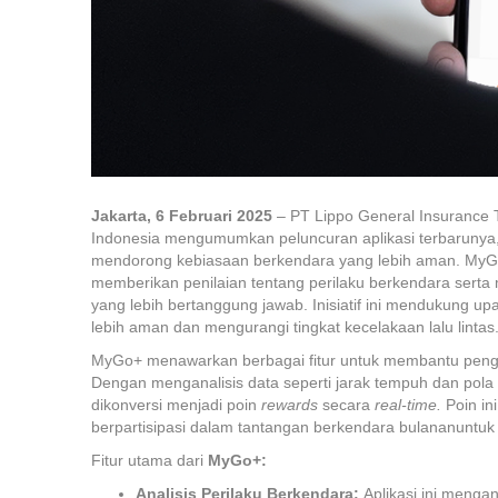
Jakarta, 6 Februari 2025
– PT Lippo General Insurance 
Indonesia mengumumkan peluncuran aplikasi terbarunya
mendorong kebiasaan berkendara yang lebih aman. MyG
memberikan penilaian tentang perilaku berkendara sert
yang lebih bertanggung jawab. Inisiatif ini mendukung 
lebih aman dan mengurangi tingkat kecelakaan lalu lintas
MyGo+ menawarkan berbagai fitur untuk membantu pen
Dengan menganalisis data seperti jarak tempuh dan pola a
dikonversi menjadi poin
rewards
secara
real-time.
Poin in
berpartisipasi dalam tantangan berkendara bulananunt
Fitur utama dari
MyGo+:
Analisis Perilaku Berkendara:
Aplikasi ini menga