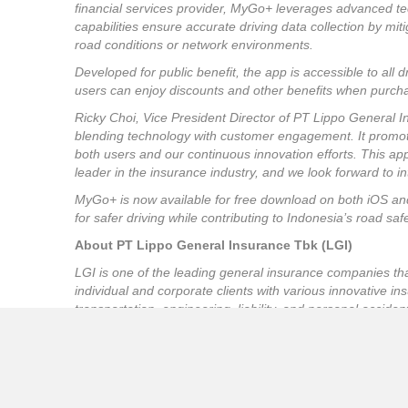
financial services provider, MyGo+ leverages advanced te
capabilities ensure accurate driving data collection by mit
road conditions or network environments.
Developed for public benefit, the app is accessible to all d
users can enjoy discounts and other benefits when purch
Ricky Choi, Vice President Director of PT Lippo General 
blending technology with customer engagement. It promote
both users and our continuous innovation efforts. This ap
leader in the insurance industry, and we look forward to i
MyGo+ is now available for free download on both iOS a
for safer driving while contributing to Indonesia’s road saf
About PT Lippo General Insurance Tbk (LGI)
LGI is one of the leading general insurance companies th
individual and corporate clients with various innovative in
transportation, engineering, liability, and personal accide
LGI supports financial digitalization through its eBenefit
applications and has met the quality standards of ISO 90
Non-Health Services Operation and ISO 27001:2022 for I
Center Infrastructure Operations.