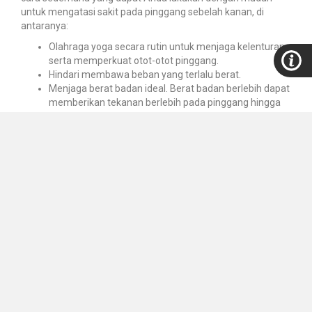
untuk mengatasi sakit pada pinggang sebelah kanan, di
antaranya:
Olahraga yoga secara rutin untuk menjaga kelenturan
serta memperkuat otot-otot pinggang.
Hindari membawa beban yang terlalu berat.
Menjaga berat badan ideal. Berat badan berlebih dapat
memberikan tekanan berlebih pada pinggang hingga
menimbulkan rasa nyeri.
Menghindari duduk terlalu lama. Jika Anda memiliki
pekerjaan yang mengharuskan duduk dalam kurun
waktu lama, setidaknya lakukan peregangan atau ubah
posisi duduk setiap 30 menit sekali agar otot pinggang
tidak kaku dan menegang.
Memijat area pinggang yang sakit secara perlahan.
Namun, cara ini hanya bisa dilakukan bila sakit
pinggang sebelah kanan disebabkan oleh gangguan
kesehatan ringan, seperti otot pinggang menegang.
Artikel ini bersumber dari
siloamhospitals.com
Download
artikel tentang
“Penyebab Sakit Pinggang Sebelah
Kanan & Cara Mengatasinya
“