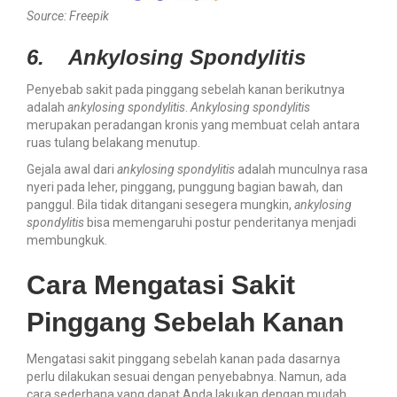
Source: Freepik
6.
Ankylosing Spondylitis
Penyebab sakit pada pinggang sebelah kanan berikutnya
adalah
ankylosing spondylitis
.
Ankylosing spondylitis
merupakan peradangan kronis yang membuat celah antara
ruas tulang belakang menutup.
Gejala awal dari
ankylosing spondylitis
adalah munculnya rasa
nyeri pada leher, pinggang, punggung bagian bawah, dan
panggul. Bila tidak ditangani sesegera mungkin,
ankylosing
spondylitis
bisa memengaruhi postur penderitanya menjadi
membungkuk.
Cara Mengatasi Sakit
Pinggang Sebelah Kanan
Mengatasi sakit pinggang sebelah kanan pada dasarnya
perlu dilakukan sesuai dengan penyebabnya. Namun, ada
cara sederhana yang dapat Anda lakukan dengan mudah