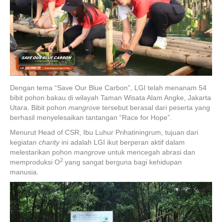
Dengan tema “Save Our Blue Carbon”, LGI telah menanam 54
bibit pohon bakau di wilayah Taman Wisata Alam Angke, Jakarta
Utara. Bibit pohon
mangrove
tersebut berasal dari peserta yang
berhasil menyelesaikan tantangan “Race for Hope”.
Menurut Head of CSR, Ibu Luhur Prihatiningrum, tujuan dari
kegiatan
charity
ini adalah LGI ikut berperan aktif dalam
melestarikan pohon
mangrove
untuk mencegah abrasi dan
2
memproduksi O
yang sangat berguna bagi kehidupan
manusia.