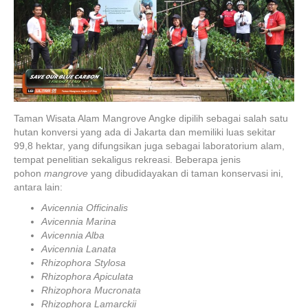
Taman Wisata Alam Mangrove Angke dipilih sebagai salah satu
hutan konversi yang ada di Jakarta dan memiliki luas sekitar
99,8 hektar, yang difungsikan juga sebagai laboratorium alam,
tempat penelitian sekaligus rekreasi. Beberapa jenis
pohon
mangrove
yang dibudidayakan di taman konservasi ini,
antara lain:
Avicennia Officinalis
Avicennia Marina
Avicennia Alba
Avicennia Lanata
Rhizophora Stylosa
Rhizophora Apiculata
Rhizophora Mucronata
Rhizophora Lamarckii