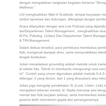
dengan mengadakan rangkaian kegiatan bertema “Stronge
Wellness.”
LGI menghadirkan Wall of Gratitude, tempat karyawan me
simbol apresiasi dan dukungan, dilengkapi dengan pemb
Acara dilanjutkan dengan sesi Live Podcast yang dipand
dariDepartemen Talent Management , menghadirkan dua na
M.Psi.,Psikolog. (Julian) Dari Departemen Talent Managem
& TPA Management.
Dalam diskusi tersebut, para pembicara membahas pent
fisik, mengenali dampak stres, serta mempraktikkan tekn
tengah kesibukan.
Julian menjelaskan grounding adalah metode untuk mene
di sekitar kita. Teknik ini membantu mengurangi rasa c
ini”. Contoh yang umum digunakan adalah metode 5-4-3-2
didengar, 2 yang dicium, dan 1 yang dirasakan) atau fok
Julian juga mengutip pendekatan 3L (Look, Listen, Link
mengalami tekanan mental. dr. Nadia menutup sesi denga
mental dan fisik berjalan selaras, serta memberikan eduk
peserta lebih memahami gejala dan penanganannya.