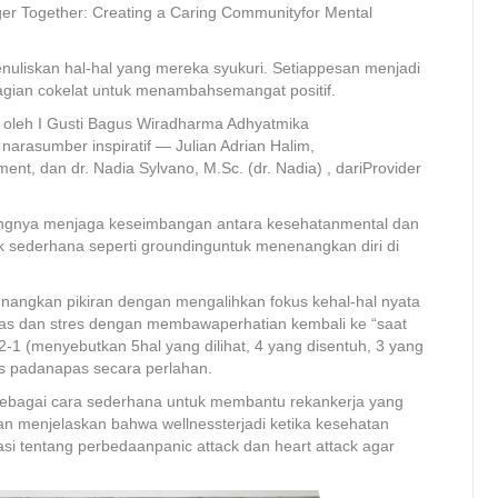
r Together: Creating a Caring Communityfor Mental
nuliskan hal-hal yang mereka syukuri. Setiappesan menjadi
agian cokelat untuk menambahsemangat positif.
u oleh I Gusti Bagus Wiradharma Adhyatmika
rasumber inspiratif — Julian Adrian Halim,
ent, dan dr. Nadia Sylvano, M.Sc. (dr. Nadia) , dariProvider
ingnya menjaga keseimbangan antara kesehatanmental dan
ik sederhana seperti groundinguntuk menenangkan diri di
nangkan pikiran dengan mengalihkan fokus kehal-hal nyata
emas dan stres dengan membawaperhatian kembali ke “saat
-1 (menyebutkan 5hal yang dilihat, 4 yang disentuh, 3 yang
us padanapas secara perlahan.
) sebagai cara sederhana untuk membantu rekankerja yang
n menjelaskan bahwa wellnessterjadi ketika kesehatan
asi tentang perbedaanpanic attack dan heart attack agar