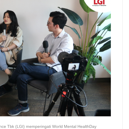
ance Tbk (LGI) memperingati World Mental HealthDay