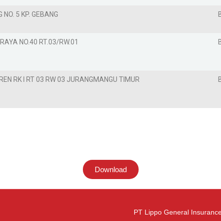
G NO. 5 KP. GEBANG
RAYA NO.40 RT.03/RW.01
REN RK I RT 03 RW 03 JURANGMANGU TIMUR
Download
PT Lippo General Insurance