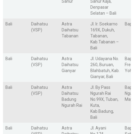
Sanur
Sanur Kaja,
Denpasar
Selatan – Bali
Bali
Daihatsu
Astra
Jl. Ir. Soekarno
Bapa
(VSP)
Daihatsu
169X, Dukuh,
Tabanan
Tabanan,
Kab.Tabanan –
Bali
Bali
Daihatsu
Astra
Jl. Udayana No.
Bap
(VSP)
Daihatsu
260, Buruan,
Fred
Gianyar
Blahbatuh, Kab.
Yoh
Gianyar, Bali
Bali
Daihatsu
Astra
Jl. By Pass
Bap
(VSP)
Daihatsu
Ngurah Rai
Ngur
Badung
No.99X, Tuban,
May
Ngurah Rai
Kuta,
Kab.Badung,
Bali
Bali
Daihatsu
Astra
Jl. Ayani
Bap