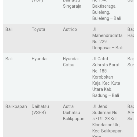
(VSP)
Daihatsu
No.174,
Saha
Singaraja
Baktiseraga,
Buleleng,
Buleleng – Bali
Bali
Toyota
Astrido
Jl.
Bapa
Mahendradatta
Hadi
No. 229,
Denpasar – Bali
Bali
Hyundai
Hyundai
Jl. Gatot
Bapa
Gatsu
Subroto Barat
Sury
No. 188,
Kerobokan
Kaja, Kec. Kuta
Utara Kab.
Badung – Bali
Balikpapan
Daihatsu
Astra
Jl. Jend.
Bap
(VSPB)
Daihatsu
Sudirman No.
Arwi
Balikpapan
57 RT. 28 Kel.
Sina
Klandasan Ulu,
Kec. Balikpapan