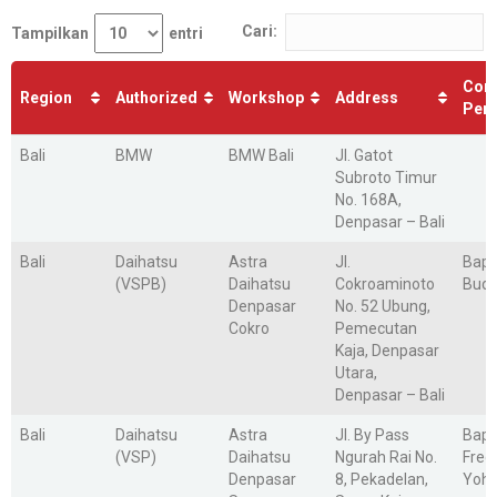
Cari:
Tampilkan
entri
Cont
Region
Authorized
Workshop
Address
Per
Bali
BMW
BMW Bali
Jl. Gatot
Subroto Timur
No. 168A,
Denpasar – Bali
Bali
Daihatsu
Astra
Jl.
Bap
(VSPB)
Daihatsu
Cokroaminoto
Budi
Denpasar
No. 52 Ubung,
Cokro
Pemecutan
Kaja, Denpasar
Utara,
Denpasar – Bali
Bali
Daihatsu
Astra
Jl. By Pass
Bap
(VSP)
Daihatsu
Ngurah Rai No.
Fred
Denpasar
8, Pekadelan,
Yoh