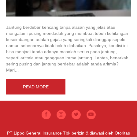
Jantung berdebar kencang tanpa alasan yang jelas atau
mengalami pusing mendadak yang membuat tubuh kehilangan
keseimbangan adalah gejala yang seringkali dianggap sepele,
namun sebenarnya tidak boleh diabaikan. Pasalnya, kondisi ini
bisa menjadi tanda adanya masalah serius pada jantung,
seperti aritmia atau gangguan irama jantung. Lantas, benarkah
sering pusing dan jantung berdebar adalah tanda aritmia?
Mari…
READ MORE
PT Lippo General Insurance Tbk berizin & diawasi oleh Otoritas